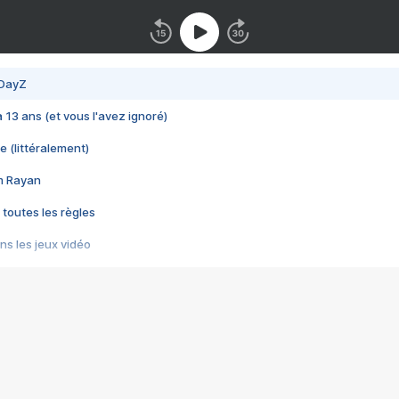
 DayZ
 a 13 ans (et vous l'avez ignoré)
e (littéralement)
im Rayan
 toutes les règles
s les jeux vidéo
us choquant de Rockstar ? - Le scandale BULLY
e plus moche de Steam
du RÊVE tourne au CAUCHEMAR
pendant 8 heures