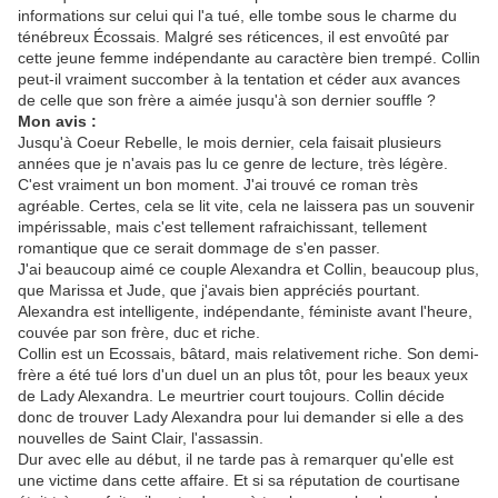
informations sur celui qui l'a tué, elle tombe sous le charme du
ténébreux Écossais. Malgré ses réticences, il est envoûté par
cette jeune femme indépendante au caractère bien trempé. Collin
peut-il vraiment succomber à la tentation et céder aux avances
de celle que son frère a aimée jusqu'à son dernier souffle ?
Mon avis :
Jusqu'à Coeur Rebelle, le mois dernier, cela faisait plusieurs
années que je n'avais pas lu ce genre de lecture, très légère.
C'est vraiment un bon moment. J'ai trouvé ce roman très
agréable. Certes, cela se lit vite, cela ne laissera pas un souvenir
impérissable, mais c'est tellement rafraichissant, tellement
romantique que ce serait dommage de s'en passer.
J'ai beaucoup aimé ce couple Alexandra et Collin, beaucoup plus,
que Marissa et Jude, que j'avais bien appréciés pourtant.
Alexandra est intelligente, indépendante, féministe avant l'heure,
couvée par son frère, duc et riche.
Collin est un Ecossais, bâtard, mais relativement riche. Son demi-
frère a été tué lors d'un duel un an plus tôt, pour les beaux yeux
de Lady Alexandra. Le meurtrier court toujours. Collin décide
donc de trouver Lady Alexandra pour lui demander si elle a des
nouvelles de Saint Clair, l'assassin.
Dur avec elle au début, il ne tarde pas à remarquer qu'elle est
une victime dans cette affaire. Et si sa réputation de courtisane