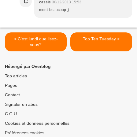
C
cassie
30/12/2013 15:53
merci beaucoup ;)
< C'est lundi que lisez-
Top Ten Tuesday >
vous?
Hébergé par Overblog
Top articles
Pages
Contact
Signaler un abus
C.G.U.
Cookies et données personnelles
Préférences cookies