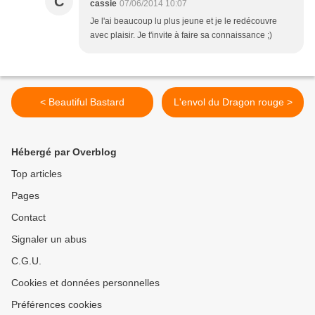
C
cassie
07/06/2014 10:07
Je l'ai beaucoup lu plus jeune et je le redécouvre
avec plaisir. Je t'invite à faire sa connaissance ;)
< Beautiful Bastard
L'envol du Dragon rouge >
Hébergé par Overblog
Top articles
Pages
Contact
Signaler un abus
C.G.U.
Cookies et données personnelles
Préférences cookies