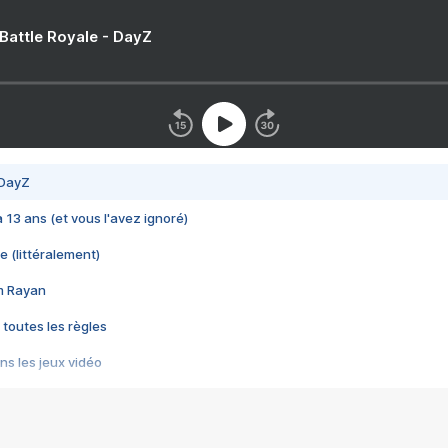
 Battle Royale - DayZ
 DayZ
 a 13 ans (et vous l'avez ignoré)
e (littéralement)
im Rayan
 toutes les règles
s les jeux vidéo
us choquant de Rockstar ? - Le scandale BULLY
e plus moche de Steam