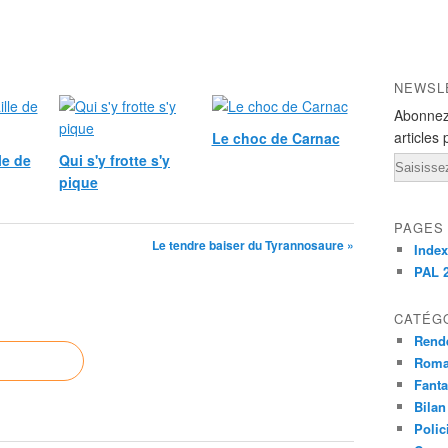
NEWSL
Abonnez
articles 
Le choc de Carnac
le de
Qui s'y frotte s'y
Email
pique
PAGES
Le tendre baiser du Tyrannosaure »
Index
PAL 
CATÉG
Rend
Roma
Fant
Bilan
Polic