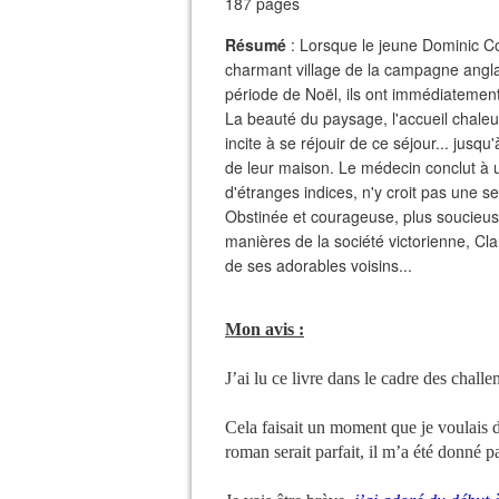
187 pages
Résumé
: Lorsque le jeune Dominic C
charmant village de la campagne anglai
période de Noël, ils ont immédiatement 
La beauté du paysage, l'accueil chaleur
incite à se réjouir de ce séjour... jus
de leur maison. Le médecin conclut à u
d'étranges indices, n'y croit pas une
Obstinée et courageuse, plus soucieus
manières de la société victorienne, Cl
de ses adorables voisins...
Mon avis :
J’ai lu ce livre dans le cadre des chal
Cela faisait un moment que je voulais d
roman serait parfait, il m’a été donné p