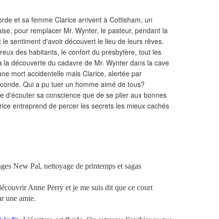
orde et sa femme Clarice arrivent à Cottisham, un
se, pour remplacer Mr. Wynter, le pasteur, pendant la
le sentiment d'avoir découvert le lieu de leurs rêves.
eux des habitants, le confort du presbytère, tout les
qu'à la découverte du cadavre de Mr. Wynter dans la cave
ne mort accidentelle mais Clarice, alertée par
 seconde. Qui a pu tuer un homme aimé de tous?
e d'écouter sa conscience que de se plier aux bonnes
arice entreprend de percer les secrets les mieux cachés
lenges New Pal, nettoyage de printemps et sagas
écouvrir Anne Perry et je me suis dit que ce court
ar une amie.