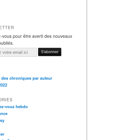
ETTER
-vous pour être averti des nouveaux
publiés.
 des chroniques par auteur
2022
ORIES
ez-vous hebdo
nce
asy
ier