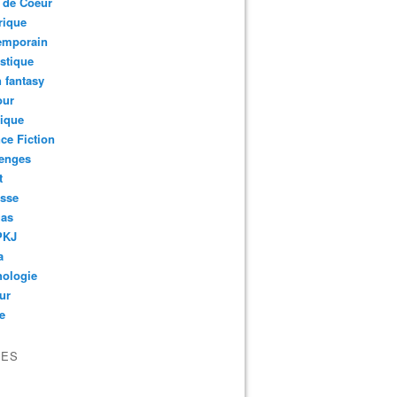
 de Coeur
rique
emporain
stique
 fantasy
ur
ique
ce Fiction
lenges
t
esse
as
PKJ
a
hologie
ur
e
VES