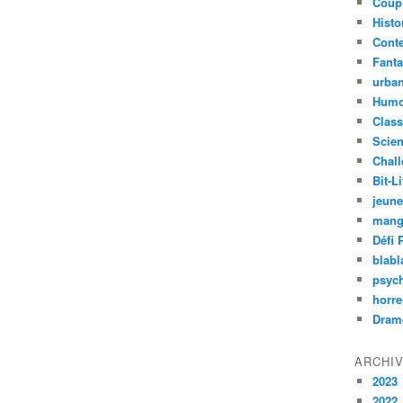
Coup
Histo
Cont
Fanta
urban
Humo
Class
Scien
Chal
Bit-Li
jeun
mang
Défi 
blabl
psyc
horre
Dram
ARCHI
2023
2022