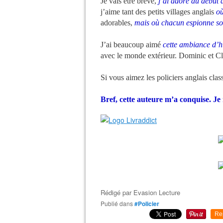
Je vais être brève,
j’ai adoré du début à
j’aime tant des petits villages anglais
où
adorables,
mais où chacun espionne so
J’ai beaucoup aimé
cette ambiance d’h
avec le monde extérieur. Dominic et C
Si vous aimez les policiers anglais cla
Bref, cette auteure m’a conquise. Je 
Rédigé par
Evasion Lecture
Publié dans
#Policier
Re