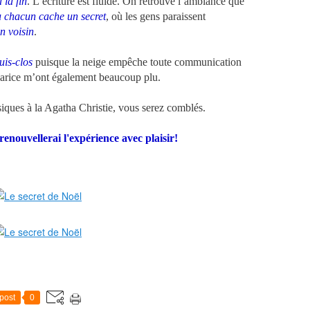
 la fin
. L’écriture est fluide. On retrouve l’ambiance que
 chacun cache un secret
, où les gens paraissent
n voisin
.
uis-clos
puisque la neige empêche toute communication
larice m’ont également beaucoup plu.
ssiques à la Agatha Christie, vous serez comblés.
renouvellerai l'expérience avec plaisir!
post
0