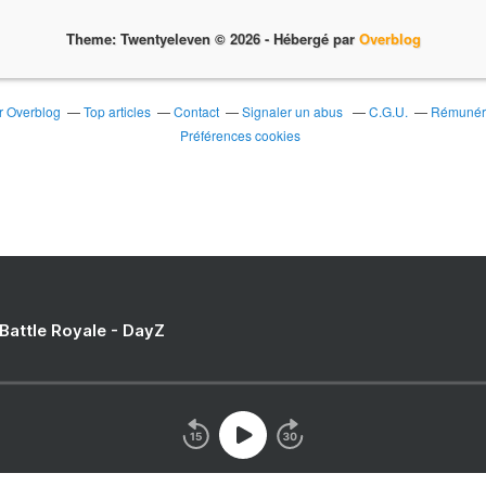
Theme: Twentyeleven © 2026 -
Hébergé par
Overblog
ur Overblog
Top articles
Contact
Signaler un abus
C.G.U.
Rémunérat
Préférences cookies
 Battle Royale - DayZ