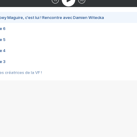
bey Maguire, c'est lui ! Rencontre avec Damien Witecka
e 6
e 5
e 4
e 3
s créatrices de la VF !
e 2
e 1
e Mektoub My Love arrive enfin ! Rencontre avec Shaïn Boumedine et Sal
i : après Toni en famille
elle réalise le bouleversant Dites lui que je l'aime