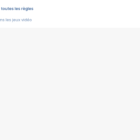
 toutes les règles
s les jeux vidéo
us choquant de Rockstar ? - Le scandale BULLY
e plus moche de Steam
du RÊVE tourne au CAUCHEMAR
pendant 8 heures
it… à tort
umiliés par un jeu vidéo
ire - Final Fantasy 8
ti un empire - Age of Empires
story DOFUS
tard, il crée l'un des pires jeux de tous les temps, MindsEye.