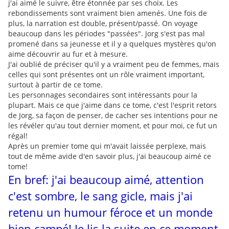
j'ai aimé le suivre, être étonnée par ses choix. Les
rebondissements sont vraiment bien amenés. Une fois de
plus, la narration est double, présent/passé. On voyage
beaucoup dans les périodes "passées". Jorg s'est pas mal
promené dans sa jeunesse et il y a quelques mystères qu'on
aime découvrir au fur et à mesure.
J'ai oublié de préciser qu'il y a vraiment peu de femmes, mais
celles qui sont présentes ont un rôle vraiment important,
surtout à partir de ce tome.
Les personnages secondaires sont intéressants pour la
plupart. Mais ce que j'aime dans ce tome, c'est l'esprit retors
de Jorg, sa façon de penser, de cacher ses intentions pour ne
les révéler qu'au tout dernier moment, et pour moi, ce fut un
régal!
Après un premier tome qui m'avait laissée perplexe, mais
tout de même avide d'en savoir plus, j'ai beaucoup aimé ce
tome!
En bref: j'ai beaucoup aimé, attention
c'est sombre, le sang gicle, mais j'ai
retenu un humour féroce et un monde
bien campé! Je lis la suite en ce moment