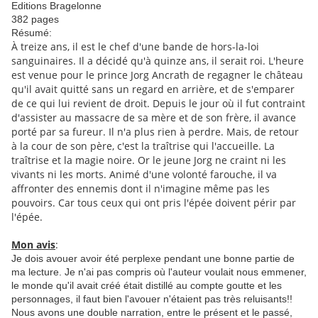
Editions Bragelonne
382 pages
Résumé:
À treize ans, il est le chef d'une bande de hors-la-loi
sanguinaires. Il a décidé qu'à quinze ans, il serait roi. L'heure
est venue pour le prince Jorg Ancrath de regagner le château
qu'il avait quitté sans un regard en arrière, et de s'emparer
de ce qui lui revient de droit. Depuis le jour où il fut contraint
d'assister au massacre de sa mère et de son frère, il avance
porté par sa fureur. Il n'a plus rien à perdre. Mais, de retour
à la cour de son père, c'est la traîtrise qui l'accueille. La
traîtrise et la magie noire. Or le jeune Jorg ne craint ni les
vivants ni les morts. Animé d'une volonté farouche, il va
affronter des ennemis dont il n'imagine même pas les
pouvoirs. Car tous ceux qui ont pris l'épée doivent périr par
l'épée.
Mon avis
:
Je dois avouer avoir été perplexe pendant une bonne partie de
ma lecture. Je n'ai pas compris où l'auteur voulait nous emmener,
le monde qu'il avait créé était distillé au compte goutte et les
personnages, il faut bien l'avouer n'étaient pas très reluisants!!
Nous avons une double narration, entre le présent et le passé,