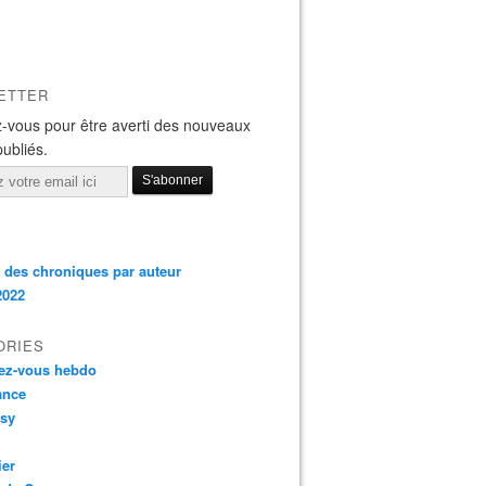
ETTER
-vous pour être averti des nouveaux
publiés.
 des chroniques par auteur
2022
ORIES
ez-vous hebdo
nce
asy
ier