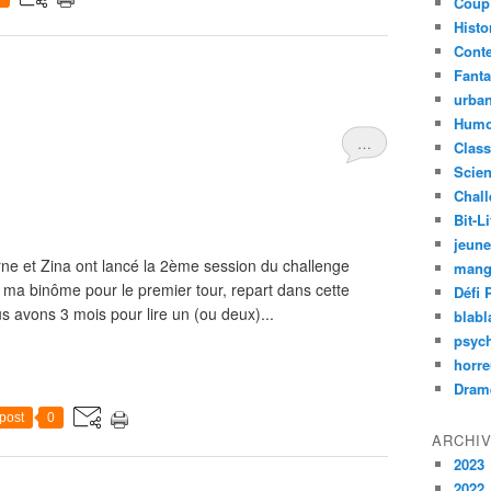
Coup
Histo
Cont
Fanta
urban
Humo
…
Class
Scien
Chal
Bit-Li
jeun
orne et Zina ont lancé la 2ème session du challenge
mang
ma binôme pour le premier tour, repart dans cette
Défi 
s avons 3 mois pour lire un (ou deux)...
blabl
psyc
horre
Dram
post
0
ARCHI
2023
2022