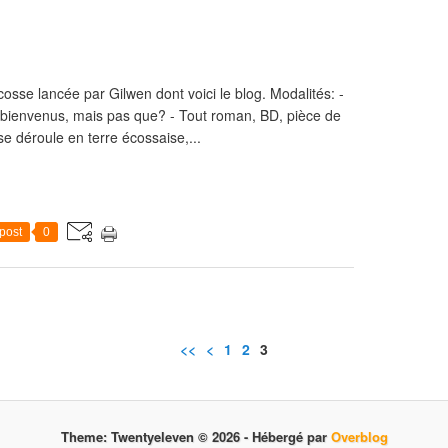
cosse lancée par Gilwen dont voici le blog. Modalités: -
s bienvenus, mais pas que? - Tout roman, BD, pièce de
 se déroule en terre écossaise,...
post
0
<<
<
1
2
3
Theme: Twentyeleven © 2026 -
Hébergé par
Overblog