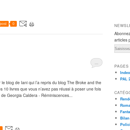
post
0
NEWSL
Abonnez
articles 
Email
…
PAGES
Index
PAL 
le blog de Iani qui l’a repris du blog The Broke and the
s 10 livres que vous n’avez pas réussi à poser une fois
CATÉG
de Georgia Caldera - Réminiscences...
Rend
Roma
Fant
Bilan
Polic
0