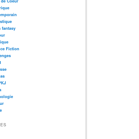
 de Coeur
rique
emporain
stique
 fantasy
ur
ique
ce Fiction
lenges
t
esse
as
PKJ
a
hologie
ur
e
VES