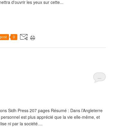
tra d'ouvrir les yeux sur cette...
post
0
…
tions Sidh Press 207 pages Résumé : Dans l’Angleterre
r personnel est plus apprécié que la vie elle-même, et
ise ni par la société....