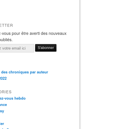
ETTER
-vous pour être averti des nouveaux
publiés.
 des chroniques par auteur
2022
ORIES
ez-vous hebdo
nce
asy
ier