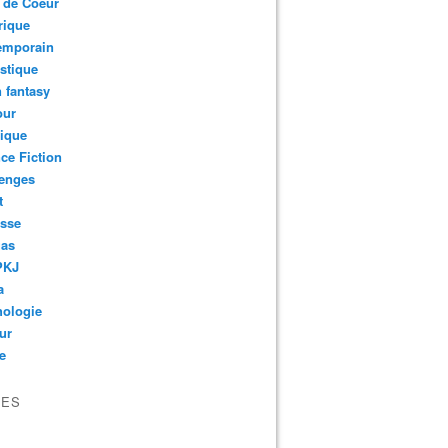
 de Coeur
rique
emporain
stique
 fantasy
ur
ique
ce Fiction
lenges
t
esse
as
PKJ
a
hologie
ur
e
VES