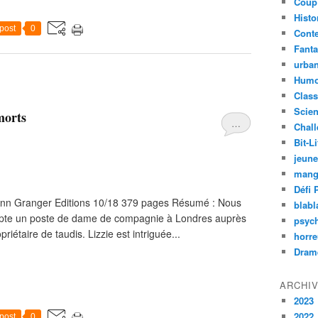
Coup
Histo
post
0
Cont
Fanta
urban
Humo
Class
Scien
morts
…
Chal
Bit-Li
jeun
mang
Défi 
 d’Ann Granger Editions 10/18 379 pages Résumé : Nous
blabl
epte un poste de dame de compagnie à Londres auprès
psyc
riétaire de taudis. Lizzie est intriguée...
horre
Dram
ARCHI
2023
2022
post
0