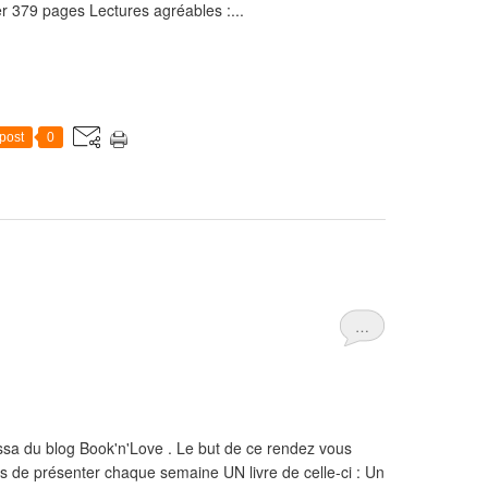
er 379 pages Lectures agréables :...
post
0
…
ssa du blog Book'n'Love . Le but de ce rendez vous
is de présenter chaque semaine UN livre de celle-ci : Un