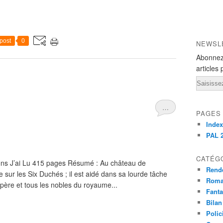
post
0
NEWSL
Abonnez
articles 
Email
…
PAGES
Index
PAL 
CATÉG
ions J’ai Lu 415 pages Résumé : Au château de
Rend
e sur les Six Duchés ; il est aidé dans sa lourde tâche
Roma
père et tous les nobles du royaume...
Fant
Bilan
Polic