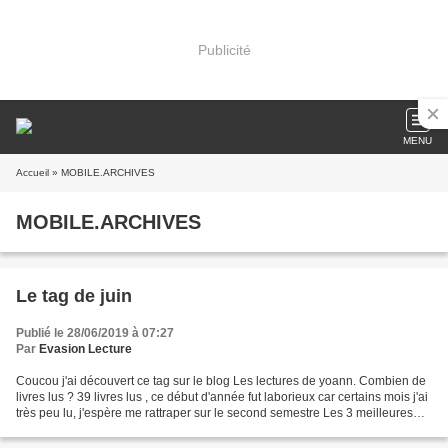
Publicité
MENU
Accueil
» MOBILE.ARCHIVES
MOBILE.ARCHIVES
Le tag de juin
Publié le 28/06/2019 à 07:27
Par
Evasion Lecture
Coucou j'ai découvert ce tag sur le blog Les lectures de yoann. Combien de
livres lus ? 39 livres lus , ce début d'année fut laborieux car certains mois j'ai
très peu lu, j'espère me rattraper sur le second semestre Les 3 meilleures
lectures (de ces six...