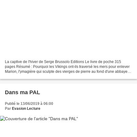
La captive de l'hiver de Serge Brussolo Editions Le livre de poche 315
pages Résumé : Pourquoi les Vikings ont-ils traversé les mers pour enlever
Marion, l'ymagière qui sculpte des vierges de pierre au fond d'une abbaye
de la côte normande? Pourquoi les...
Dans ma PAL
Publié le 13/06/2019 à 06:00
Par
Evasion Lecture