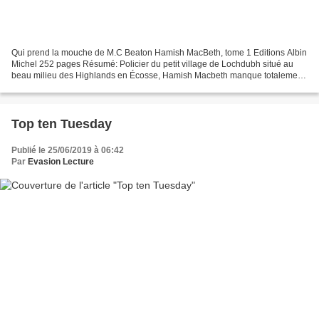
Qui prend la mouche de M.C Beaton Hamish MacBeth, tome 1 Editions Albin
Michel 252 pages Résumé: Policier du petit village de Lochdubh situé au
beau milieu des Highlands en Écosse, Hamish Macbeth manque totalement
d'ambition professionnelle mais il peut...
Top ten Tuesday
Publié le 25/06/2019 à 06:42
Par
Evasion Lecture