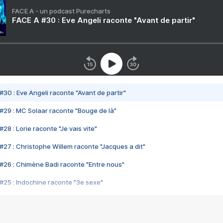
FACE A - un podcast Purecharts
FACE A #30 : Eve Angeli raconte "Avant de partir"
#30 : Eve Angeli raconte "Avant de partir"
#29 : MC Solaar raconte "Bouge de là"
28 : Lorie raconte "Je vais vite"
#27 : Christophe Willem raconte "Jacques a dit"
#26 : Chimène Badi raconte "Entre nous"
#25 : Indochine raconte "3e sexe"
#24 : Zaho raconte "C'est chelou"
#23 : Patrick Bruel raconte "Au café des délices"