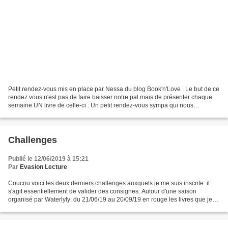
Petit rendez-vous mis en place par Nessa du blog Book'n'Love . Le but de ce
rendez vous n'est pas de faire baisser notre pal mais de présenter chaque
semaine UN livre de celle-ci : Un petit rendez-vous sympa qui nous
permettra d'ouvrir les yeux sur cette...
Challenges
Publié le 12/06/2019 à 15:21
Par
Evasion Lecture
Coucou voici les deux derniers challenges auxquels je me suis inscrite: il
s'agit essentiellement de valider des consignes: Autour d'une saison
organisé par Waterlyly: du 21/06/19 au 20/09/19 en rouge les livres que je
pense lire: Groupe 1 : niveau facile....