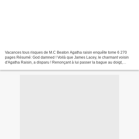
Vacances tous risques de M.C Beaton Agatha raisin enquête tome 6 270
pages Résumé: God damned ! Voilà que James Lacey, le charmant voisin
d'Agatha Raisin, a disparu ! Renonçant à lui passer la bague au doigt,
comme il le lui avait promis. C'est mal connaître...