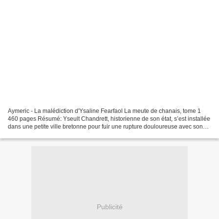
Aymeric - La malédiction d'Ysaline Fearfaol La meute de chanais, tome 1
460 pages Résumé: Yseult Chandrett, historienne de son état, s’est installée
dans une petite ville bretonne pour fuir une rupture douloureuse avec son
fiancé. Elle n’aspire qu’à vivre...
Publicité