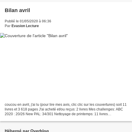
Bilan avril
Publié le 01/05/2020 à 06:36
Par
Evasion Lecture
coucou en avril, j'ai lu (pour lire mes avis, clic clic sur les couvertures) soit 11
livres et 3 618 pages J'ai acheté et/ou reçus: 2 livres Mes challenges: ABC
2020 : 20/26 New PAL: 34/301 Nettoyage de printemps: 11 livres
Résolutions: Défi(s) à valider...
Hébergé par Overblog