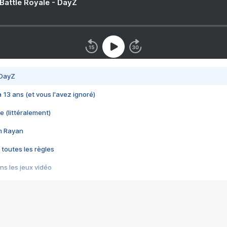
 Battle Royale - DayZ
 DayZ
 a 13 ans (et vous l'avez ignoré)
e (littéralement)
im Rayan
 toutes les règles
s les jeux vidéo
us choquant de Rockstar ? - Le scandale BULLY
e plus moche de Steam
du RÊVE tourne au CAUCHEMAR