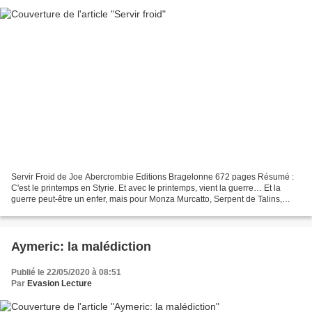
Servir Froid de Joe Abercrombie Editions Bragelonne 672 pages Résumé :
C'est le printemps en Styrie. Et avec le printemps, vient la guerre… Et la
guerre peut-être un enfer, mais pour Monza Murcatto, Serpent de Talins,
mercenaire célèbre et redoutée que...
Aymeric: la malédiction
Publié le 22/05/2020 à 08:51
Par
Evasion Lecture