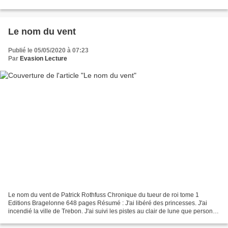
l’inspecteur Ben Ross est appelé à...
Le nom du vent
Publié le 05/05/2020 à 07:23
Par
Evasion Lecture
Le nom du vent de Patrick Rothfuss Chronique du tueur de roi tome 1
Editions Bragelonne 648 pages Résumé : J'ai libéré des princesses. J'ai
incendié la ville de Trebon. J'ai suivi les pistes au clair de lune que personne
n'ose évoquer durant le jour....