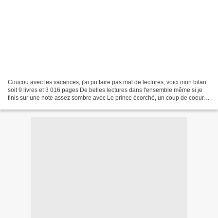
Coucou avec les vacances, j'ai pu faire pas mal de lectures, voici mon bilan
soit 9 livres et 3 016 pages De belles lectures dans l'ensemble même si je
finis sur une note assez sombre avec Le prince écorché, un coup de coeur
ce mois ci avec Sianim tome...