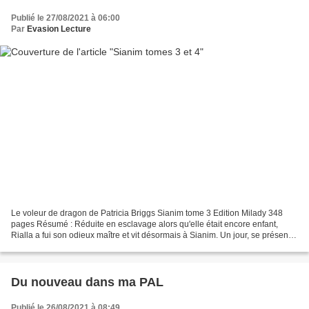
Publié le 27/08/2021 à 06:00
Par
Evasion Lecture
Le voleur de dragon de Patricia Briggs Sianim tome 3 Edition Milady 348
pages Résumé : Réduite en esclavage alors qu'elle était encore enfant,
Rialla a fui son odieux maître et vit désormais à Sianim. Un jour, se présente
l'occasion de se venger. Un seigneur...
Du nouveau dans ma PAL
Publié le 26/08/2021 à 08:49