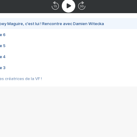
bey Maguire, c'est lui ! Rencontre avec Damien Witecka
e 6
e 5
e 4
e 3
s créatrices de la VF !
e 2
e 1
e Mektoub My Love arrive enfin ! Rencontre avec Shaïn Boumedine et Sal
i : après Toni en famille
elle réalise le bouleversant Dites lui que je l'aime