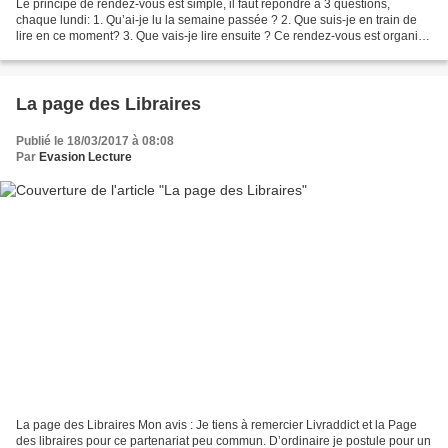
Le principe de rendez-vous est simple, il faut répondre à 3 questions,
chaque lundi: 1. Qu’ai-je lu la semaine passée ? 2. Que suis-je en train de
lire en ce moment? 3. Que vais-je lire ensuite ? Ce rendez-vous est organisé
par Galléane et vous pouvez...
La page des Libraires
Publié le 18/03/2017 à 08:08
Par
Evasion Lecture
La page des Libraires Mon avis : Je tiens à remercier Livraddict et la Page
des libraires pour ce partenariat peu commun. D’ordinaire je postule pour un