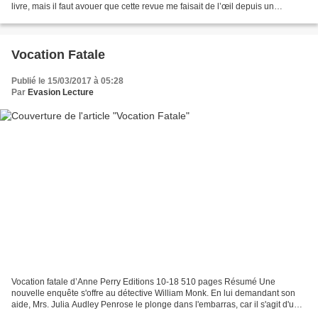
livre, mais il faut avouer que cette revue me faisait de l’œil depuis un
moment. Tout d’abord, l’aspect...
Vocation Fatale
Publié le 15/03/2017 à 05:28
Par
Evasion Lecture
Vocation fatale d’Anne Perry Editions 10-18 510 pages Résumé Une
nouvelle enquête s'offre au détective William Monk. En lui demandant son
aide, Mrs. Julia Audley Penrose le plonge dans l'embarras, car il s'agit d'un
problème difficile : une agression...