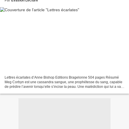
Par
Evasion Lecture
Lettres écarlates d’Anne Bishop Editions Bragelonne 504 pages Résumé
Meg Corbyn est une cassandra sangue, une prophétesse du sang, capable
de prédire l’avenir lorsqu’elle s’incise la peau. Une malédiction qui lui a valu
d’être traitée comme de la viande...