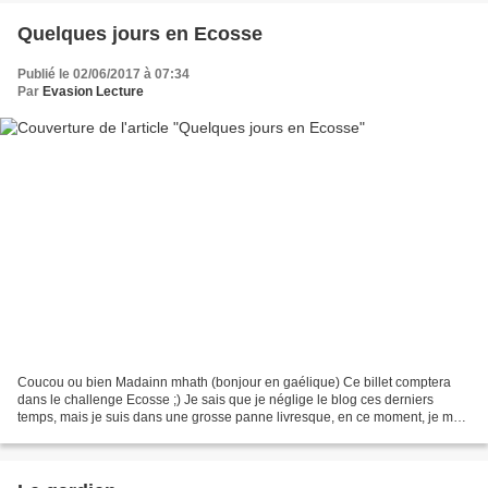
Quelques jours en Ecosse
Publié le 02/06/2017 à 07:34
Par
Evasion Lecture
Coucou ou bien Madainn mhath (bonjour en gaélique) Ce billet comptera
dans le challenge Ecosse ;) Je sais que je néglige le blog ces derniers
temps, mais je suis dans une grosse panne livresque, en ce moment, je me
contente de relire des romances et encore...