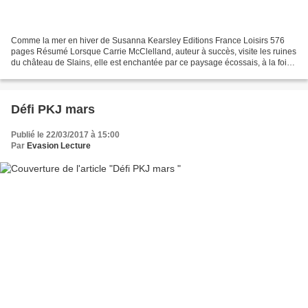
Comme la mer en hiver de Susanna Kearsley Editions France Loisirs 576
pages Résumé Lorsque Carrie McClelland, auteur à succès, visite les ruines
du château de Slains, elle est enchantée par ce paysage écossais, à la fois
désolé et magnifique. La région...
Défi PKJ mars
Publié le 22/03/2017 à 15:00
Par
Evasion Lecture