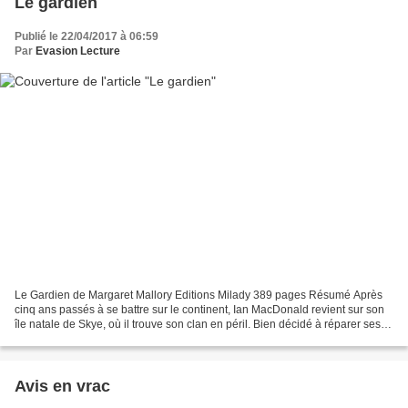
Le gardien
Publié le 22/04/2017 à 06:59
Par
Evasion Lecture
Le Gardien de Margaret Mallory Editions Milady 389 pages Résumé Après
cinq ans passés à se battre sur le continent, Ian MacDonald revient sur son
île natale de Skye, où il trouve son clan en péril. Bien décidé à réparer ses
erreurs de jeunesse, il doit...
Avis en vrac