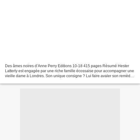
Des âmes noires d’Anne Perry Editions 10-18 415 pages Résumé Hester
Latterly est engagée par une riche famille écossaise pour accompagner une
vieille dame à Londres. Son unique consigne ? Lui faire avaler son remède
pour le cœur, qu'elle a fragile. Dans...