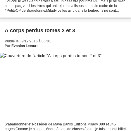
Coucou le week-end dernier a été un désastre pour ma PAL mais je ne m'en
plains pas, voici les livres qui ont rejoint ma liseuse dans le cadre de la
#PetiteOP de Bragelonne/Milady Je les ai lu dans la foulée, ils ne sont
même pas passés par la case PAL...
A corps perdus tomes 2 et 3
Publié le 09/12/2016 à 06:01
Par
Evasion Lecture
S’abandonner et Posséder de Maya Banks Editions Milady 380 et 345
pages Comme je n’ai pas énormément de choses à dire, je fais un seul billet