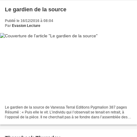
Le gardien de la source
Publié le 16/12/2016 à 08:04
Par
Evasion Lecture
Le gardien de la source de Vanessa Terral Editions Pygmalion 387 pages
Résumé : « Puis elle le vit. L’individu qui l’observait se tenait en retrait, à
l’opposé de la pièce. Il ne cherchait pas à se fondre dans l’assemblée des
gens bien nés. D’ailleurs,...