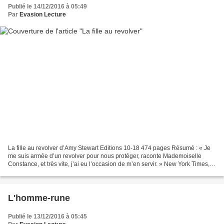
Publié le 14/12/2016 à 05:49
Par
Evasion Lecture
La fille au revolver d’Amy Stewart Editions 10-18 474 pages Résumé : « Je
me suis armée d’un revolver pour nous protéger, raconte Mademoiselle
Constance, et très vite, j’ai eu l’occasion de m’en servir. » New York Times, 3
juillet 1915. Constance Kopp...
L'homme-rune
Publié le 13/12/2016 à 05:45