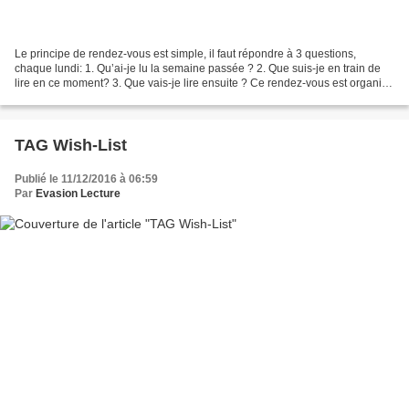
Le principe de rendez-vous est simple, il faut répondre à 3 questions,
chaque lundi: 1. Qu’ai-je lu la semaine passée ? 2. Que suis-je en train de
lire en ce moment? 3. Que vais-je lire ensuite ? Ce rendez-vous est organisé
par Galléane et vous pouvez...
TAG Wish-List
Publié le 11/12/2016 à 06:59
Par
Evasion Lecture