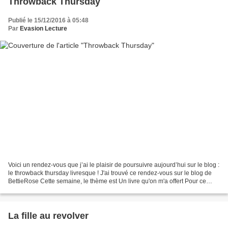
Throwback Thursday
Publié le 15/12/2016 à 05:48
Par
Evasion Lecture
Voici un rendez-vous que j’ai le plaisir de poursuivre aujourd’hui sur le blog :
le throwback thursday livresque ! J'ai trouvé ce rendez-vous sur le blog de
BettieRose Cette semaine, le thème est Un livre qu'on m'a offert Pour ce
thème, j'ai choisi de...
La fille au revolver