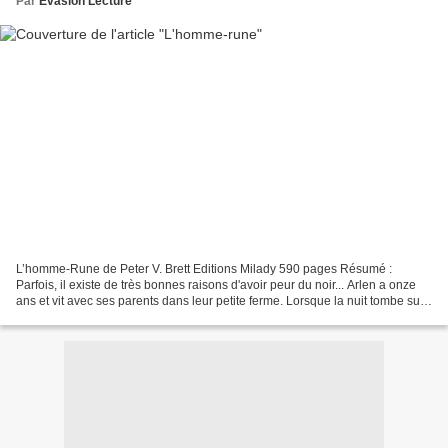
Par
Evasion Lecture
L’homme-Rune de Peter V. Brett Editions Milady 590 pages Résumé :
Parfois, il existe de très bonnes raisons d'avoir peur du noir... Arlen a onze
ans et vit avec ses parents dans leur petite ferme. Lorsque la nuit tombe sur
le monde d'Arlen, une brume...