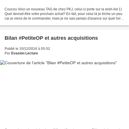
Coucou Voici un nouveau TAG de chez PKJ, celui-ci porte sur la wish-list 1)
Quel devrait être votre prochain achat? En fait, pour celui-là je triche un peu
car je viens de le commander, mais je ne sais jamais d'avance sur quel livre
je vais craquer, c'est...
Bilan #PetiteOP et autres acquisitions
Publié le 10/12/2016 à 05:52
Par
Evasion Lecture