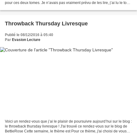
pour ces deux tomes. Je n’avais pas vraiment prévu de les lire, j’ai lu le tome
1 il y a déjà un moment et je...
Throwback Thursday Livresque
Publié le 08/12/2016 à 05:40
Par
Evasion Lecture
Voici un rendez-vous que j’ai le plaisir de poursuivre aujourd’hui sur le blog :
le throwback thursday livresque ! J'ai trouvé ce rendez-vous sur le blog de
BettieRose Cette semaine, le thème est Pour ce thème, j'ai choisi de vous
parler de Janvier 1946....