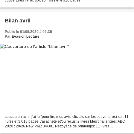
couvertures j'ai lu: soit 13 livres et 4 928 pages
Bilan avril
Publié le 01/05/2020 à 06:36
Par
Evasion Lecture
coucou en avril, j'ai lu (pour lire mes avis, clic clic sur les couvertures) soit 11
livres et 3 618 pages J'ai acheté et/ou reçus: 2 livres Mes challenges: ABC
2020 : 20/26 New PAL: 34/301 Nettoyage de printemps: 11 livres
Résolutions: Défi(s) à valider...