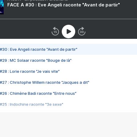
FACE A #30 : Eve Angeli raconte "Avant de partir"
#30 : Eve Angeli raconte "Avant de partir"
#29 : MC Solaar raconte "Bouge de là"
28 : Lorie raconte "Je vais vite"
#27 : Christophe Willem raconte "Jacques a dit"
#26 : Chimène Badi raconte "Entre nous"
#25 : Indochine raconte "3e sexe"
#24 : Zaho raconte "C'est chelou"
#23 : Patrick Bruel raconte "Au café des délices"