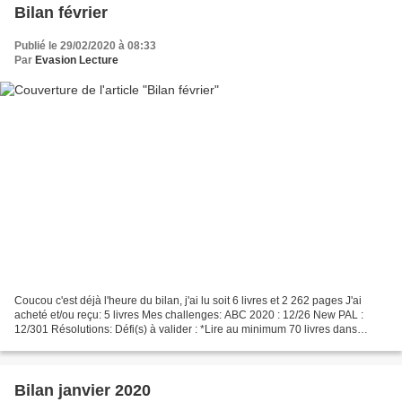
Bilan février
Publié le 29/02/2020 à 08:33
Par
Evasion Lecture
Coucou c'est déjà l'heure du bilan, j'ai lu soit 6 livres et 2 262 pages J'ai
acheté et/ou reçu: 5 livres Mes challenges: ABC 2020 : 12/26 New PAL :
12/301 Résolutions: Défi(s) à valider : *Lire au minimum 70 livres dans
l'année [13/70]. *Lire au minimum...
Bilan janvier 2020