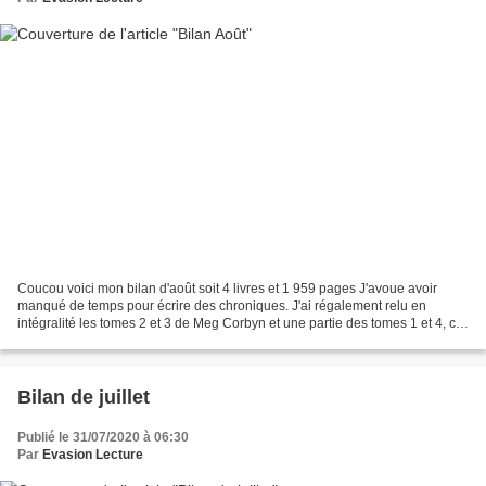
Coucou voici mon bilan d'août soit 4 livres et 1 959 pages J'avoue avoir
manqué de temps pour écrire des chroniques. J'ai régalement relu en
intégralité les tomes 2 et 3 de Meg Corbyn et une partie des tomes 1 et 4, ce
qui explique mon "faible score"...
Bilan de juillet
Publié le 31/07/2020 à 06:30
Par
Evasion Lecture