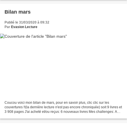
Bilan mars
Publié le 31/03/2020 à 09:32
Par
Evasion Lecture
Coucou voici mon bilan de mars, pour en savoir plus, clic clic sur les
couvertures !!(la dernière lecture n'est pas encore chroniquée) soit 9 livres et
3 908 pages J'ai acheté et/ou reçus: 6 nouveaux livres Mes challenges: ABC
2020 : 19/26 New PAL: 23/301...