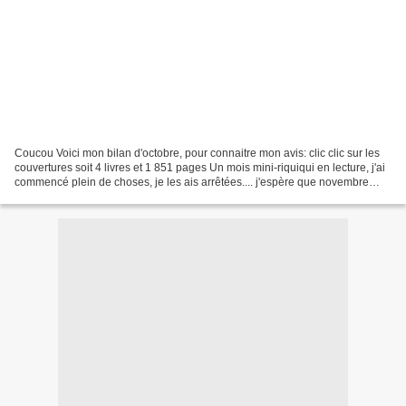
Coucou Voici mon bilan d'octobre, pour connaitre mon avis: clic clic sur les
couvertures soit 4 livres et 1 851 pages Un mois mini-riquiqui en lecture, j'ai
commencé plein de choses, je les ais arrêtées.... j'espère que novembre
sera plus productif!!...