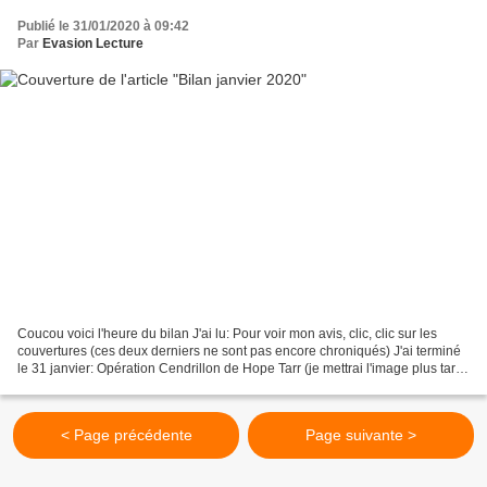
Publié le 31/01/2020 à 09:42
Par
Evasion Lecture
Coucou voici l'heure du bilan J'ai lu: Pour voir mon avis, clic, clic sur les
couvertures (ces deux derniers ne sont pas encore chroniqués) J'ai terminé
le 31 janvier: Opération Cendrillon de Hope Tarr (je mettrai l'image plus tard)
Soit 7 livres et 2...
< Page précédente
Page suivante >