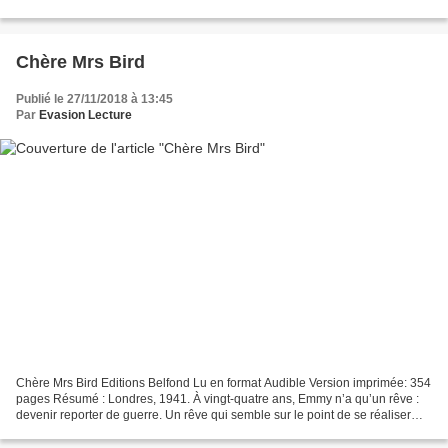
dépeuple. La ville perd son âme....
Chère Mrs Bird
Publié le 27/11/2018 à 13:45
Par
Evasion Lecture
Chère Mrs Bird Editions Belfond Lu en format Audible Version imprimée: 354
pages Résumé : Londres, 1941. À vingt-quatre ans, Emmy n’a qu’un rêve :
devenir reporter de guerre. Un rêve qui semble sur le point de se réaliser
lorsque la jeune femme décroche...