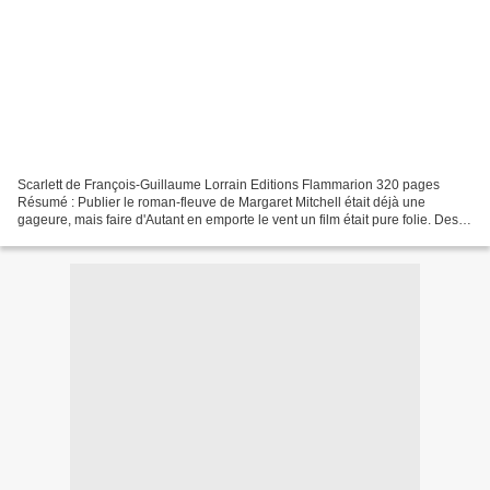
Scarlett de François-Guillaume Lorrain Editions Flammarion 320 pages
Résumé : Publier le roman-fleuve de Margaret Mitchell était déjà une
gageure, mais faire d'Autant en emporte le vent un film était pure folie. Des
centaines de décors, de costumes et...