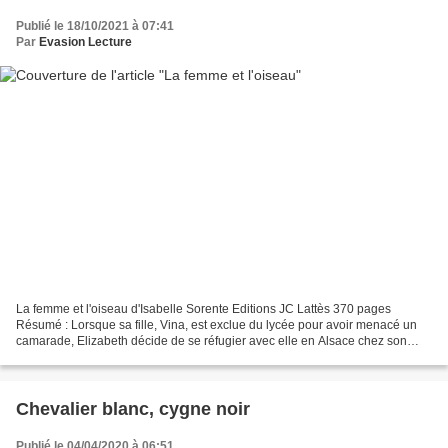
Publié le 18/10/2021 à 07:41
Par
Evasion Lecture
La femme et l'oiseau d'Isabelle Sorente Editions JC Lattès 370 pages
Résumé : Lorsque sa fille, Vina, est exclue du lycée pour avoir menacé un
camarade, Elizabeth décide de se réfugier avec elle en Alsace chez son
grand-oncle Thomas. Dans cette maison...
Chevalier blanc, cygne noir
Publié le 04/04/2020 à 06:51