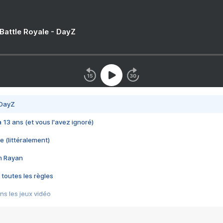
 Battle Royale - DayZ
 DayZ
 a 13 ans (et vous l'avez ignoré)
e (littéralement)
im Rayan
 toutes les règles
s les jeux vidéo
us choquant de Rockstar ? - Le scandale BULLY