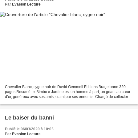
Par
Evasion Lecture
Chevalier Blanc, cygne noir de David Gemmell Editions Bragelonne 320
pages Résumé : « Bimbo » Jardine est un homme à part, un géant au cœur
d’or, généreux avec ses amis, craint par ses ennemis. Chargé de collecter
de l’argent pour Reardon, le malfrat...
Le baiser du banni
Publié le 06/03/2020 à 10:03
Par
Evasion Lecture