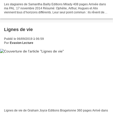
Les stagiaires de Samantha Bailly Editions Milady 408 pages Arrivée dans
ma PAL: 17 novembre 2014 Résumé: Ophélie, Arthur, Hugues et Alix
viennent tous d’horizons différents. Leur seul point commun : ils rêvent de
travailler chez Pyxis, entreprise spécialisée...
Lignes de vie
Publié le 06/09/2019 à 06:59
Par
Evasion Lecture
Lignes de vie de Graham Joyce Editions Bragelonne 360 pages Arrivé dans