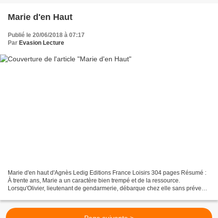
Marie d'en Haut
Publié le 20/06/2018 à 07:17
Par
Evasion Lecture
Marie d'en haut d'Agnès Ledig Editions France Loisirs 304 pages Résumé :
À trente ans, Marie a un caractère bien trempé et de la ressource.
Lorsqu'Olivier, lieutenant de gendarmerie, débarque chez elle sans prévenir
pour une enquête de routine, elle n'hésite...