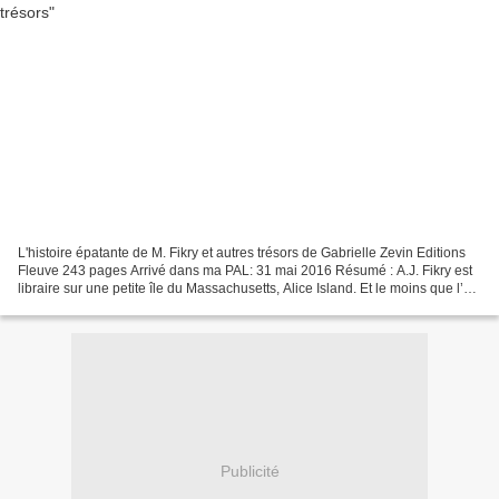
L'histoire épatante de M. Fikry et autres trésors de Gabrielle Zevin Editions
Fleuve 243 pages Arrivé dans ma PAL: 31 mai 2016 Résumé : A.J. Fikry est
libraire sur une petite île du Massachusetts, Alice Island. Et le moins que l’on
puisse dire, c’est...
Publicité