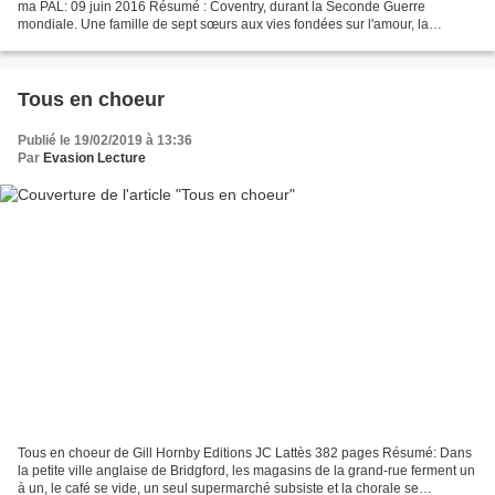
ma PAL: 09 juin 2016 Résumé : Coventry, durant la Seconde Guerre
mondiale. Une famille de sept sœurs aux vies fondées sur l'amour, la
tradition, l'angoisse et l'espoir, dominées par...
Tous en choeur
Publié le 19/02/2019 à 13:36
Par
Evasion Lecture
Tous en choeur de Gill Hornby Editions JC Lattès 382 pages Résumé: Dans
la petite ville anglaise de Bridgford, les magasins de la grand-rue ferment un
à un, le café se vide, un seul supermarché subsiste et la chorale se